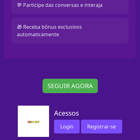
💬 Participe das conversas e interaja
🎁 Receba bônus exclusivos
automaticamente
SEGUIR AGORA
Acessos
Login
Registrar-se