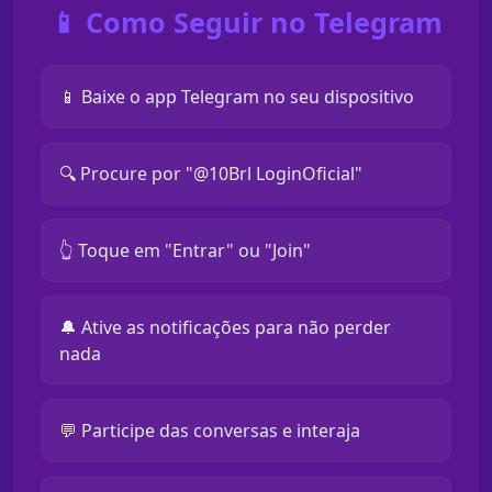
📱 Como Seguir no Telegram
📱 Baixe o app Telegram no seu dispositivo
🔍 Procure por "@10Brl LoginOficial"
👆 Toque em "Entrar" ou "Join"
🔔 Ative as notificações para não perder
nada
💬 Participe das conversas e interaja