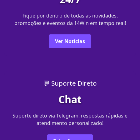
Fique por dentro de todas as novidades,
promoções e eventos da 14Win em tempo real!
Ver Notícias
💬 Suporte Direto
Chat
Suporte direto via Telegram, respostas rápidas e
atendimento personalizado!