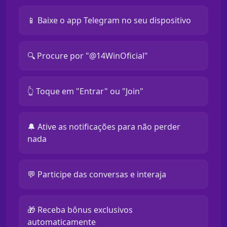
📱 Baixe o app Telegram no seu dispositivo
🔍 Procure por "@14WinOficial"
👆 Toque em "Entrar" ou "Join"
🔔 Ative as notificações para não perder
nada
💬 Participe das conversas e interaja
🎁 Receba bônus exclusivos
automaticamente