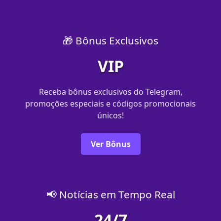
🎁 Bônus Exclusivos
VIP
Receba bônus exclusivos do Telegram,
promoções especiais e códigos promocionais
únicos!
Ver Bônus
📢 Notícias em Tempo Real
24/7