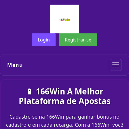
Login
Registrar-se
Menu
📱 166Win A Melhor
Plataforma de Apostas
Cadastre-se na 166Win para ganhar bônus no
cadastro e em cada recarga. Com a 166Win, você