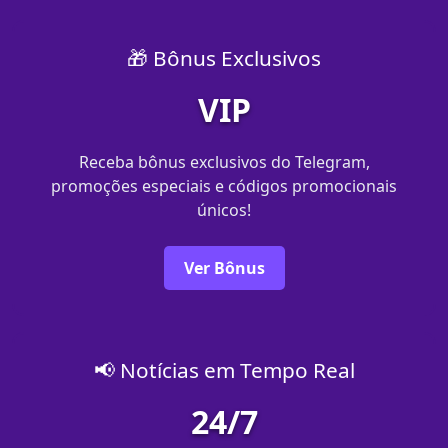
🎁 Bônus Exclusivos
VIP
Receba bônus exclusivos do Telegram,
promoções especiais e códigos promocionais
únicos!
Ver Bônus
📢 Notícias em Tempo Real
24/7