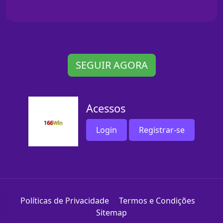
SEGUIR AGORA
Acessos
Login
Registrar-se
Políticas de Privacidade
Termos e Condições
Sitemap