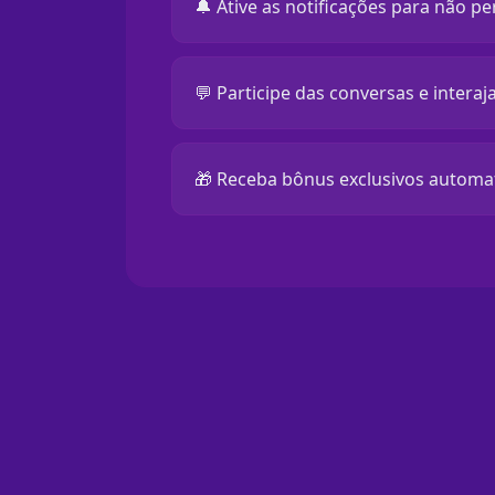
🔔 Ative as notificações para não p
💬 Participe das conversas e interaj
🎁 Receba bônus exclusivos autom