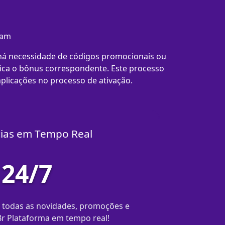
ram
há necessidade de códigos promocionais ou
lica o bônus correspondente. Este processo
licações no processo de ativação.
cias em Tempo Real
24/7
e todas as novidades, promoções e
Br Plataforma em tempo real!