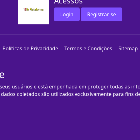
Acessos
Login
Registrar-se
Políticas de Privacidade
Termos e Condições
Sitemap
de
e seus usuários e está empenhada em proteger todas as in
dados coletados são utilizados exclusivamente para fins d