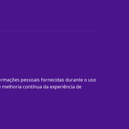
formações pessoais fornecidas durante o uso
e melhoria contínua da experiência de