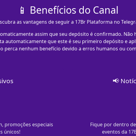
📱 Benefícios do Canal
scubra as vantagens de seguir a 17Br Plataforma no Teleg
utomaticamente assim que seu depósito é confirmado. Não 
cta automaticamente que este é seu primeiro depósito e ap
o perca nenhum benefício devido a erros humanos ou comp
sivos
📢 Notí
m, promoções especiais
Fique por dentro d
s únicos!
eventos da 17