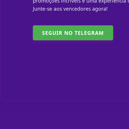
promoções incríveis e uma experiência d
Junte-se aos vencedores agora!
SEGUIR NO TELEGRAM