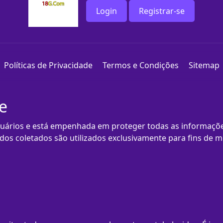
Login
Registrar-se
Políticas de Privacidade
Termos e Condições
Sitemap
de
usuários e está empenhada em proteger todas as informaçõe
os coletados são utilizados exclusivamente para fins de m