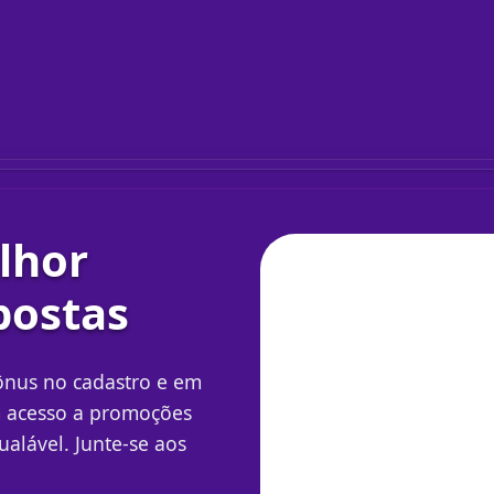
lhor
postas
ônus no cadastro e em
m acesso a promoções
ualável. Junte-se aos