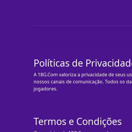
Políticas de Privacida
A 18G.Com valoriza a privacidade de seus 
nossos canais de comunicação. Todos os dad
jogadores.
Termos e Condições