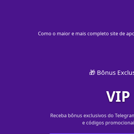
Como o maior e mais completo site de apos
🎁 Bônus Exclu
VIP
Receba bônus exclusivos do Telegra
e códigos promocionai