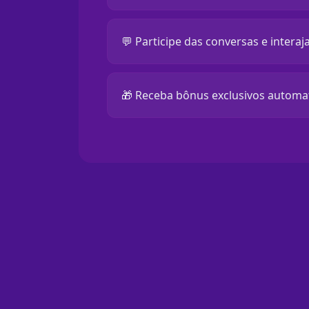
💬 Participe das conversas e interaj
🎁 Receba bônus exclusivos autom