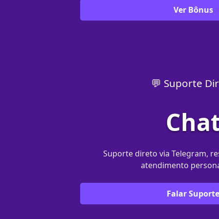
Ver Bônus
💬 Suporte Di
Cha
Suporte direto via Telegram, r
atendimento persona
Falar Suport