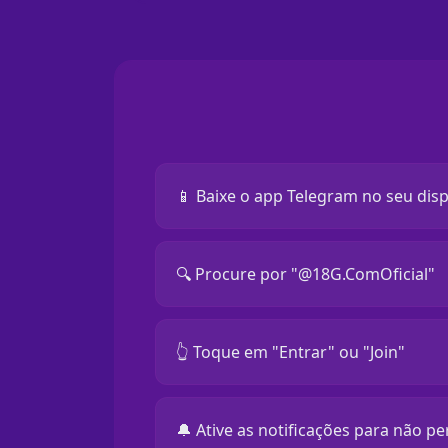
📱 Baixe o app Telegram no seu disp
🔍 Procure por "@18G.ComOficial"
👆 Toque em "Entrar" ou "Join"
🔔 Ative as notificações para não p