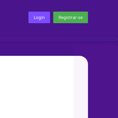
Login
Registrar-se