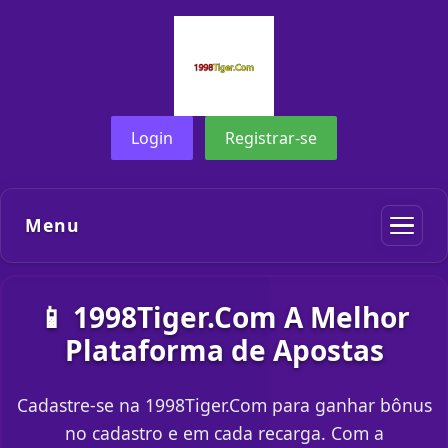
Login
Registrar-se
Menu
📱 1998Tiger.Com A Melhor
Plataforma de Apostas
Cadastre-se na 1998Tiger.Com para ganhar bônus
no cadastro e em cada recarga. Com a