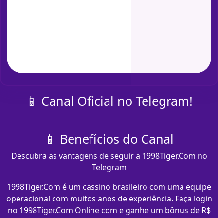
📱 Canal Oficial no Telegram!
📱 Benefícios do Canal
Descubra as vantagens de seguir a 1998Tiger.Com no
Telegram
1998Tiger.Com é um cassino brasileiro com uma equipe
operacional com muitos anos de experiência. Faça login
no 1998Tiger.Com Online com e ganhe um bônus de R$