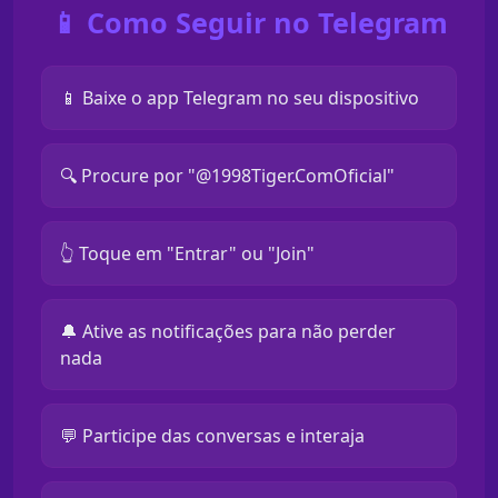
📱 Como Seguir no Telegram
📱 Baixe o app Telegram no seu dispositivo
🔍 Procure por "@1998Tiger.ComOficial"
👆 Toque em "Entrar" ou "Join"
🔔 Ative as notificações para não perder
nada
💬 Participe das conversas e interaja