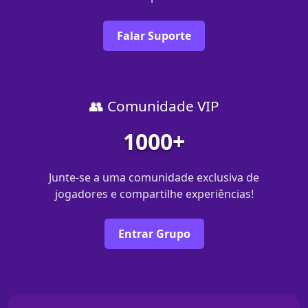
Falar Suporte
👥 Comunidade VIP
1000+
Junte-se a uma comunidade exclusiva de
jogadores e compartilhe experiências!
Entrar Grupo