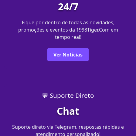
24/7
Fique por dentro de todas as novidades,
promoções e eventos da 1998Tiger.Com em
tempo real!
Ver Notícias
💬 Suporte Direto
Chat
Suporte direto via Telegram, respostas rápidas e
atendimento personalizado!