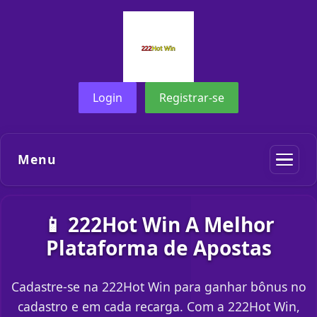
Login
Registrar-se
Menu
📱 222Hot Win A Melhor
Plataforma de Apostas
Cadastre-se na 222Hot Win para ganhar bônus no
cadastro e em cada recarga. Com a 222Hot Win,