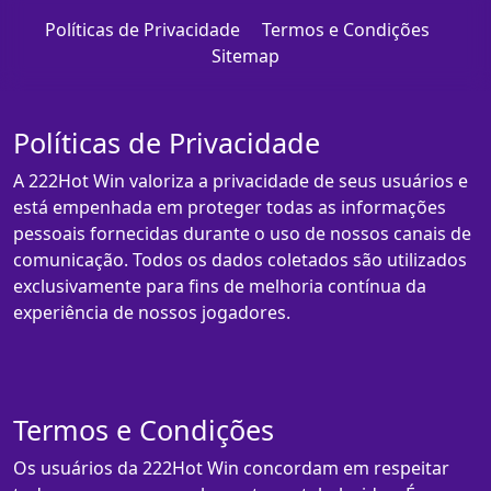
Políticas de Privacidade
Termos e Condições
Sitemap
Políticas de Privacidade
A 222Hot Win valoriza a privacidade de seus usuários e
está empenhada em proteger todas as informações
pessoais fornecidas durante o uso de nossos canais de
comunicação. Todos os dados coletados são utilizados
exclusivamente para fins de melhoria contínua da
experiência de nossos jogadores.
Termos e Condições
Os usuários da 222Hot Win concordam em respeitar