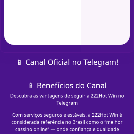
📱 Canal Oficial no Telegram!
📱 Benefícios do Canal
Descubra as vantagens de seguir a 222Hot Win no
Telegram
Com serviços seguros e estáveis, a 222Hot Win é
considerada referência no Brasil como o “melhor
cassino online” — onde confiança e qualidade