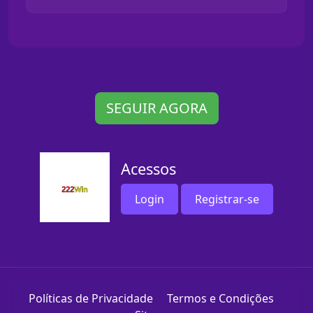
SEGUIR AGORA
Acessos
Login
Registrar-se
Políticas de Privacidade
Termos e Condições