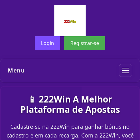
Login
Registrar-se
Menu
📱 222Win A Melhor
Plataforma de Apostas
Cadastre-se na 222Win para ganhar bônus no
cadastro e em cada recarga. Com a 222Win, você