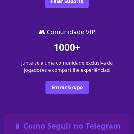
Falar Suporte
👥 Comunidade VIP
1000+
Junte-se a uma comunidade exclusiva de
jogadores e compartilhe experiências!
Entrar Grupo
📱 Como Seguir no Telegram