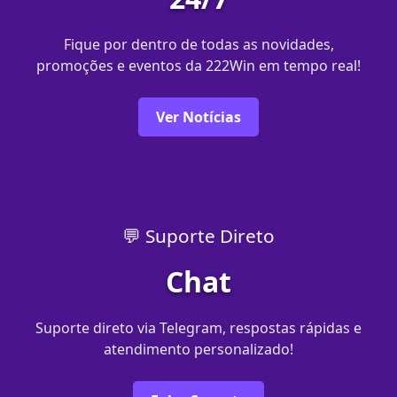
Fique por dentro de todas as novidades,
promoções e eventos da 222Win em tempo real!
Ver Notícias
💬 Suporte Direto
Chat
Suporte direto via Telegram, respostas rápidas e
atendimento personalizado!