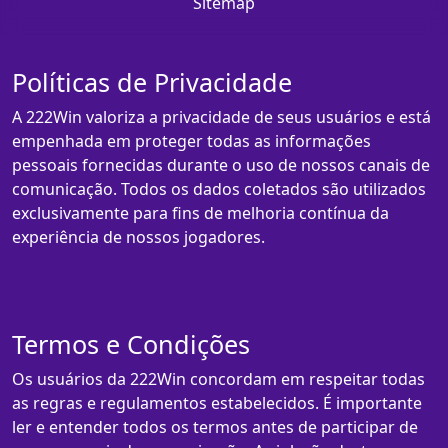
Sitemap
Políticas de Privacidade
A 222Win valoriza a privacidade de seus usuários e está
empenhada em proteger todas as informações
pessoais fornecidas durante o uso de nossos canais de
comunicação. Todos os dados coletados são utilizados
exclusivamente para fins de melhoria contínua da
experiência de nossos jogadores.
Termos e Condições
Os usuários da 222Win concordam em respeitar todas
as regras e regulamentos estabelecidos. É importante
ler e entender todos os termos antes de participar de