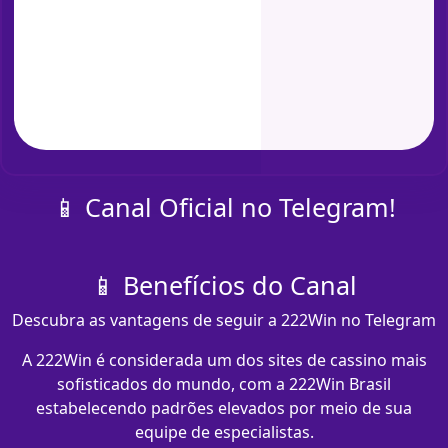
📱 Canal Oficial no Telegram!
📱 Benefícios do Canal
Descubra as vantagens de seguir a 222Win no Telegram
A 222Win é considerada um dos sites de cassino mais
sofisticados do mundo, com a 222Win Brasil
estabelecendo padrões elevados por meio de sua
equipe de especialistas.