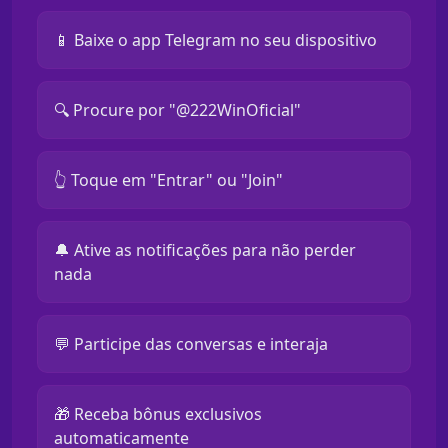
📱 Baixe o app Telegram no seu dispositivo
🔍 Procure por "@222WinOficial"
👆 Toque em "Entrar" ou "Join"
🔔 Ative as notificações para não perder
nada
💬 Participe das conversas e interaja
🎁 Receba bônus exclusivos
automaticamente