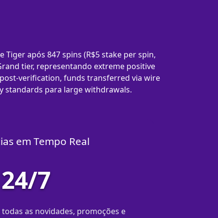
e Tiger após 847 spins (R$5 stake per spin,
Grand tier, representando extreme positive
ost-verification, funds transferred via wire
ry standards para large withdrawals.
cias em Tempo Real
24/7
e todas as novidades, promoções e