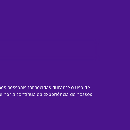
es pessoais fornecidas durante o uso de
elhoria contínua da experiência de nossos