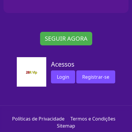
SEGUIR AGORA
Acessos
Login
Registrar-se
Políticas de Privacidade
Termos e Condições
Sitemap