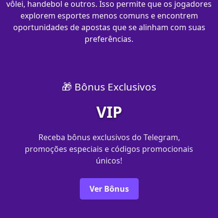
vôlei, handebol e outros. Isso permite que os jogadores
explorem esportes menos comuns e encontrem
oportunidades de apostas que se alinham com suas
preferências.
🎁 Bônus Exclusivos
VIP
Receba bônus exclusivos do Telegram,
promoções especiais e códigos promocionais
únicos!
Ver Bônus