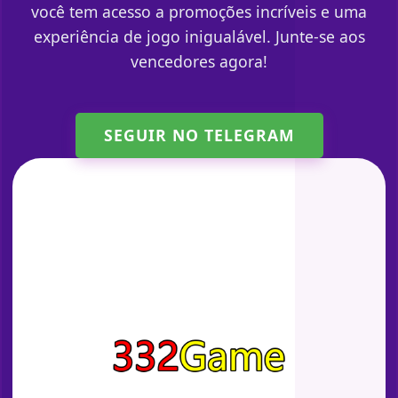
você tem acesso a promoções incríveis e uma
experiência de jogo inigualável. Junte-se aos
vencedores agora!
SEGUIR NO TELEGRAM