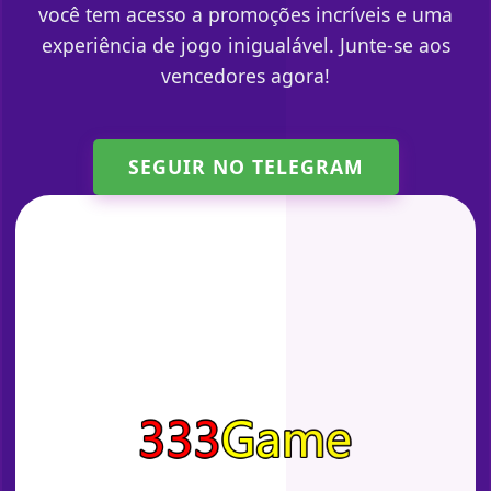
você tem acesso a promoções incríveis e uma
experiência de jogo inigualável. Junte-se aos
vencedores agora!
SEGUIR NO TELEGRAM