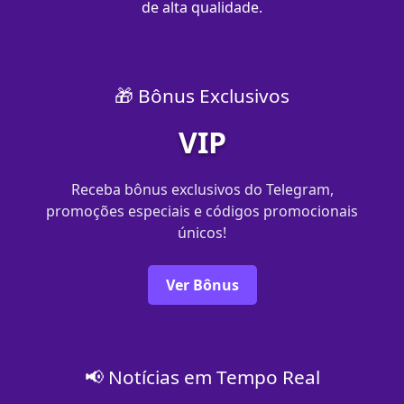
de alta qualidade.
🎁 Bônus Exclusivos
VIP
Receba bônus exclusivos do Telegram,
promoções especiais e códigos promocionais
únicos!
Ver Bônus
📢 Notícias em Tempo Real