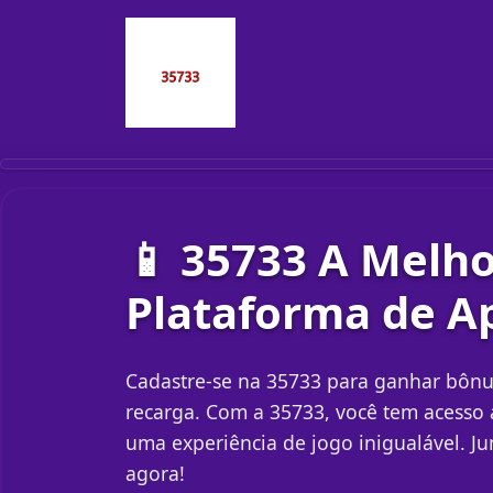
📱 35733 A Melh
Plataforma de A
Cadastre-se na 35733 para ganhar bônu
recarga. Com a 35733, você tem acesso 
uma experiência de jogo inigualável. J
agora!