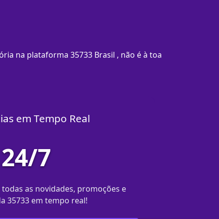
ia na plataforma 35733 Brasil , não é à toa
cias em Tempo Real
24/7
e todas as novidades, promoções e
da 35733 em tempo real!