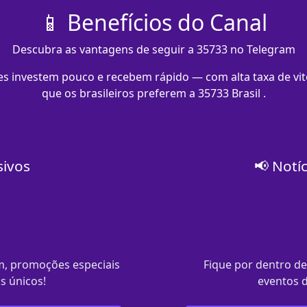
📱 Benefícios do Canal
Descubra as vantagens de seguir a 35733 no Telegram
es investem pouco e recebem rápido — com alta taxa de vitór
que os brasileiros preferem a 35733 Brasil .
sivos
📢 Notí
m, promoções especiais
Fique por dentro d
s únicos!
eventos 