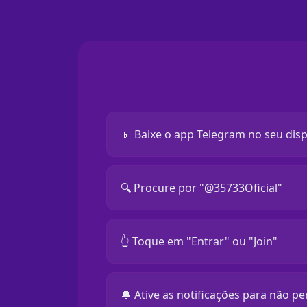
📱 Baixe o app Telegram no seu disp
🔍 Procure por "@35733Oficial"
👆 Toque em "Entrar" ou "Join"
🔔 Ative as notificações para não p