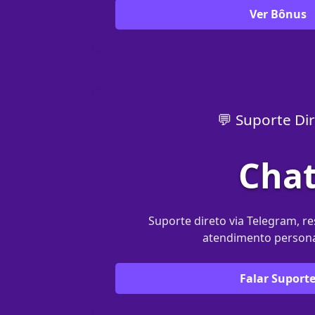
Ver Bônus
💬 Suporte Di
Cha
Suporte direto via Telegram, r
atendimento persona
Falar Suport