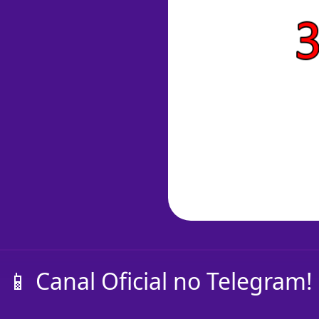
📱 Canal Oficial no Telegram!