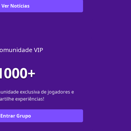
Ver Notícias
Comunidade VIP
1000+
unidade exclusiva de jogadores e
rtilhe experiências!
Entrar Grupo