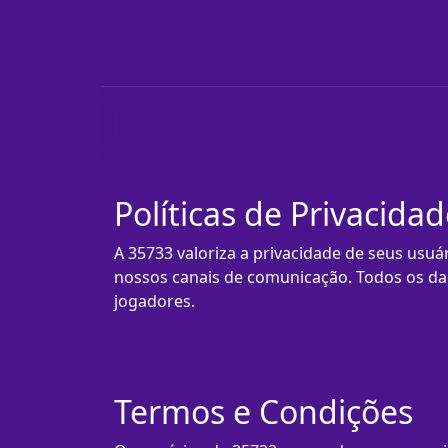
Políticas de Privacida
A 35733 valoriza a privacidade de seus usu
nossos canais de comunicação. Todos os dad
jogadores.
Termos e Condições