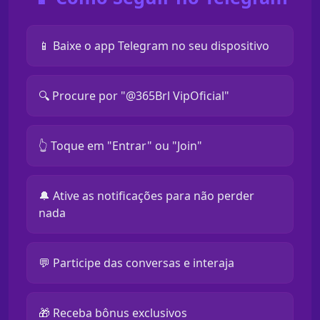
📱 Baixe o app Telegram no seu dispositivo
🔍 Procure por "@365Brl VipOficial"
👆 Toque em "Entrar" ou "Join"
🔔 Ative as notificações para não perder
nada
💬 Participe das conversas e interaja
🎁 Receba bônus exclusivos