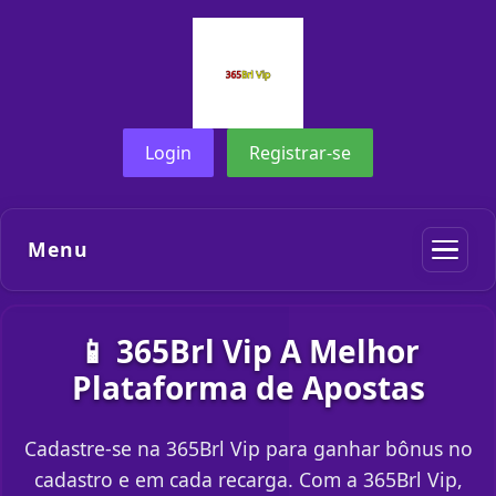
Login
Registrar-se
Menu
📱 365Brl Vip A Melhor
Plataforma de Apostas
Cadastre-se na 365Brl Vip para ganhar bônus no
cadastro e em cada recarga. Com a 365Brl Vip,