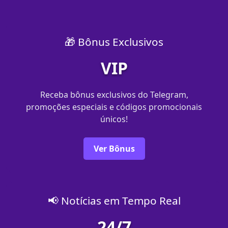
🎁 Bônus Exclusivos
VIP
Receba bônus exclusivos do Telegram,
promoções especiais e códigos promocionais
únicos!
Ver Bônus
📢 Notícias em Tempo Real
24/7