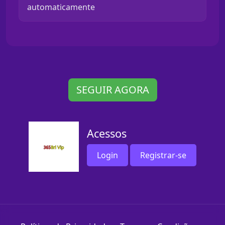
automaticamente
SEGUIR AGORA
Acessos
Login
Registrar-se