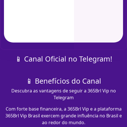
📱 Canal Oficial no Telegram!
📱 Benefícios do Canal
Descubra as vantagens de seguir a 365Brl Vip no
Telegram
Com forte base financeira, a 365Brl Vip e a plataforma
365Brl Vip Brasil exercem grande influência no Brasil e
ao redor do mundo.