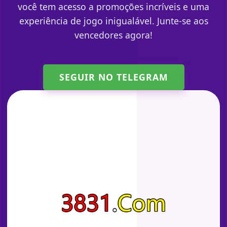
você tem acesso a promoções incríveis e uma
experiência de jogo inigualável. Junte-se aos
vencedores agora!
SEGUIR NO TELEGRAM