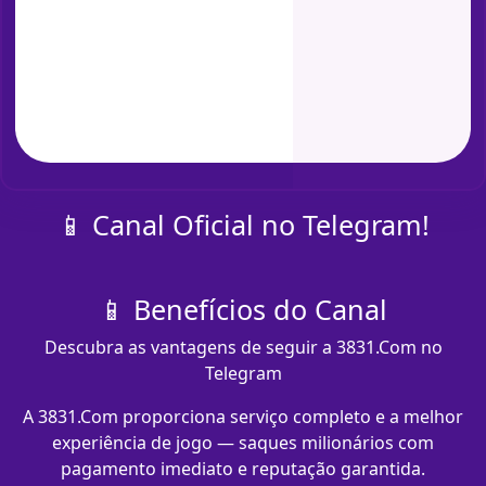
📱 Canal Oficial no Telegram!
📱 Benefícios do Canal
Descubra as vantagens de seguir a 3831.Com no
Telegram
A 3831.Com proporciona serviço completo e a melhor
experiência de jogo — saques milionários com
pagamento imediato e reputação garantida.