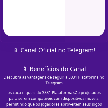
📱 Canal Oficial no Telegram!
📱 Benefícios do Canal
Descubra as vantagens de seguir a 3831 Plataforma no
Telegram
os caça-níqueis do 3831 Plataforma são projetados
para serem compatíveis com dispositivos móveis,
permitindo que os jogadores aproveitem seus jogos