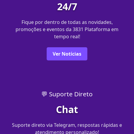
24/7
Fique por dentro de todas as novidades,
promoções e eventos da 3831 Plataforma em
tempo real!
Ver Notícias
💬 Suporte Direto
Chat
Suporte direto via Telegram, respostas rápidas e
atendimento personalizado!