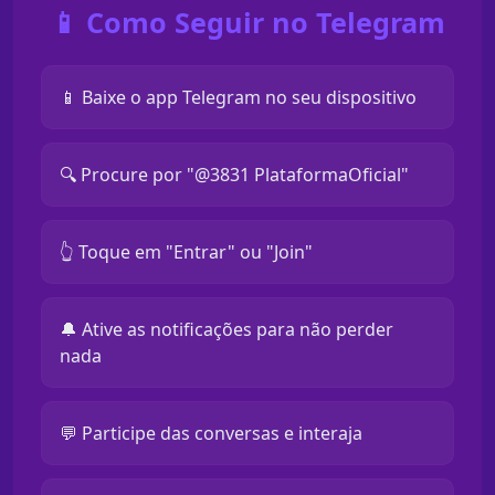
📱 Como Seguir no Telegram
📱 Baixe o app Telegram no seu dispositivo
🔍 Procure por "@3831 PlataformaOficial"
👆 Toque em "Entrar" ou "Join"
🔔 Ative as notificações para não perder
nada
💬 Participe das conversas e interaja