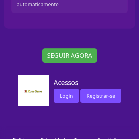
automaticamente
SEGUIR AGORA
Acessos
Login
Registrar-se