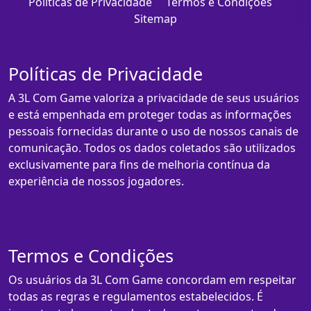
Políticas de Privacidade
Termos e Condições
Sitemap
Políticas de Privacidade
A 3L Com Game valoriza a privacidade de seus usuários
e está empenhada em proteger todas as informações
pessoais fornecidas durante o uso de nossos canais de
comunicação. Todos os dados coletados são utilizados
exclusivamente para fins de melhoria contínua da
experiência de nossos jogadores.
Termos e Condições
Os usuários da 3L Com Game concordam em respeitar
todas as regras e regulamentos estabelecidos. É