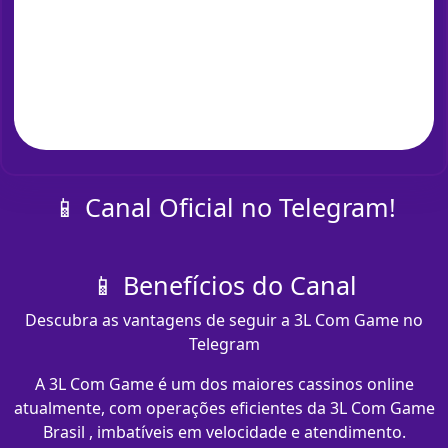
📱 Canal Oficial no Telegram!
📱 Benefícios do Canal
Descubra as vantagens de seguir a 3L Com Game no
Telegram
A 3L Com Game é um dos maiores cassinos online
atualmente, com operações eficientes da 3L Com Game
Brasil , imbatíveis em velocidade e atendimento.