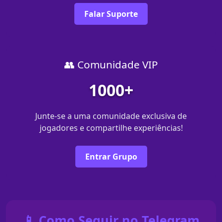
Falar Suporte
👥 Comunidade VIP
1000+
Junte-se a uma comunidade exclusiva de
jogadores e compartilhe experiências!
Entrar Grupo
📱 Como Seguir no Telegram