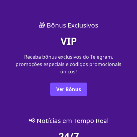
🎁 Bônus Exclusivos
VIP
Receba bônus exclusivos do Telegram,
promoções especiais e códigos promocionais
únicos!
Ver Bônus
📢 Notícias em Tempo Real
24/7