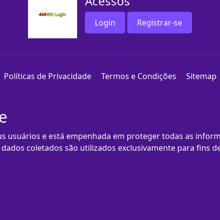
Acessos
Login
Registrar-se
Políticas de Privacidade
Termos e Condições
Sitemap
de
eus usuários e está empenhada em proteger todas as infor
dados coletados são utilizados exclusivamente para fins d