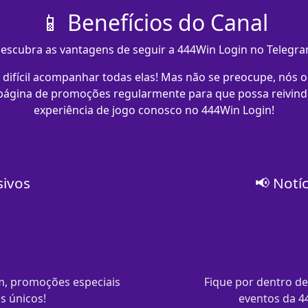
📱 Benefícios do Canal
escubra as vantagens de seguir a 444Win Login no Telegr
difícil acompanhar todas elas! Mas não se preocupe, nós
a página de promoções regularmente para que possa reivind
experiência de jogo conosco no 444Win Login!
sivos
📢 Notí
m, promoções especiais
Fique por dentro d
s únicos!
eventos da 4