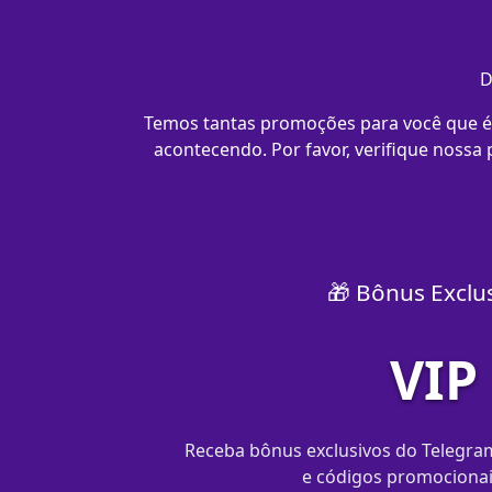
D
Temos tantas promoções para você que é 
acontecendo. Por favor, verifique noss
🎁 Bônus Exclu
VIP
Receba bônus exclusivos do Telegra
e códigos promocionai