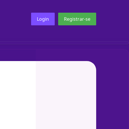
Login
Registrar-se