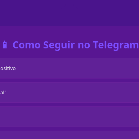
📱 Como Seguir no Telegram
ositivo
al"