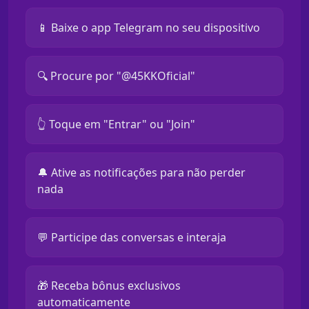
📱 Baixe o app Telegram no seu dispositivo
🔍 Procure por "@45KKOficial"
👆 Toque em "Entrar" ou "Join"
🔔 Ative as notificações para não perder
nada
💬 Participe das conversas e interaja
🎁 Receba bônus exclusivos
automaticamente