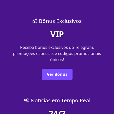
🎁 Bônus Exclusivos
VIP
Receba bônus exclusivos do Telegram,
promoções especiais e códigos promocionais
únicos!
Ver Bônus
📢 Notícias em Tempo Real
24/7