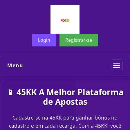
Login
Registrar-se
Menu
📱 45KK A Melhor Plataforma
de Apostas
Cadastre-se na 45KK para ganhar bônus no
cadastro e em cada recarga. Com a 45KK, você