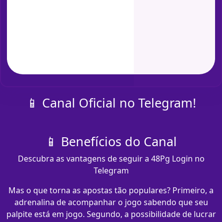
📱 Canal Oficial no Telegram!
📱 Benefícios do Canal
Descubra as vantagens de seguir a 48Pg Login no
Telegram
Mas o que torna as apostas tão populares? Primeiro, a
adrenalina de acompanhar o jogo sabendo que seu
palpite está em jogo. Segundo, a possibilidade de lucrar