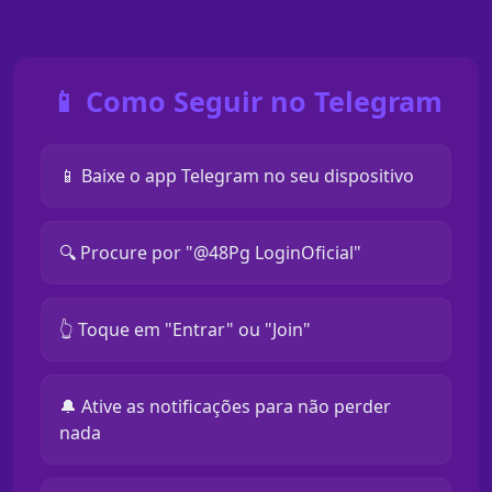
📱 Como Seguir no Telegram
📱 Baixe o app Telegram no seu dispositivo
🔍 Procure por "@48Pg LoginOficial"
👆 Toque em "Entrar" ou "Join"
🔔 Ative as notificações para não perder
nada