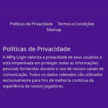
Políticas de Privacidade
Termos e Condições
Sitemap
Políticas de Privacidade
A 48Pg Login valoriza a privacidade de seus usuários e
está empenhada em proteger todas as informações
pessoais fornecidas durante o uso de nossos canais de
comunicação. Todos os dados coletados são utilizados
exclusivamente para fins de melhoria contínua da
experiência de nossos jogadores.