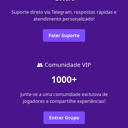
Suporte direto via Telegram, respostas rápidas e
atendimento personalizado!
Falar Suporte
👥 Comunidade VIP
1000+
Junte-se a uma comunidade exclusiva de
jogadores e compartilhe experiências!
Entrar Grupo