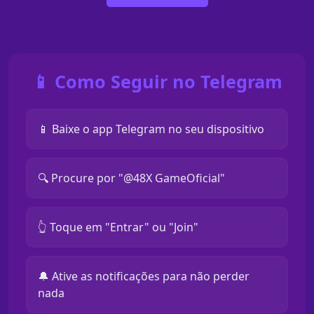
📱 Como Seguir no Telegram
📱 Baixe o app Telegram no seu dispositivo
🔍 Procure por "@48X GameOficial"
👆 Toque em "Entrar" ou "Join"
🔔 Ative as notificações para não perder
nada