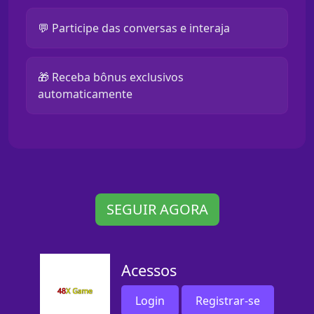
💬 Participe das conversas e interaja
🎁 Receba bônus exclusivos
automaticamente
SEGUIR AGORA
Acessos
Login
Registrar-se