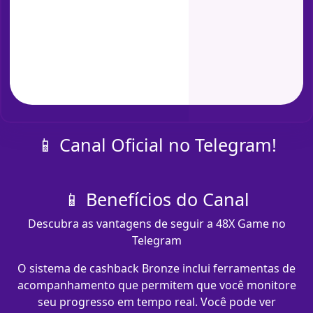
📱 Canal Oficial no Telegram!
📱 Benefícios do Canal
Descubra as vantagens de seguir a 48X Game no
Telegram
O sistema de cashback Bronze inclui ferramentas de
acompanhamento que permitem que você monitore
seu progresso em tempo real. Você pode ver