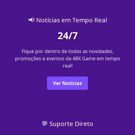
📢 Notícias em Tempo Real
24/7
Fique por dentro de todas as novidades,
promoções e eventos da 48X Game em tempo
real!
Ver Notícias
💬 Suporte Direto