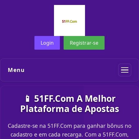
Login
Registrar-se
Menu
📱 51FF.Com A Melhor
Plataforma de Apostas
Cadastre-se na 51FF.Com para ganhar bônus no
cadastro e em cada recarga. Com a 51FF.Com,