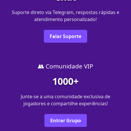
Suporte direto via Telegram, respostas rápidas e
atendimento personalizado!
Falar Suporte
👥 Comunidade VIP
1000+
Junte-se a uma comunidade exclusiva de
jogadores e compartilhe experiências!
Entrar Grupo