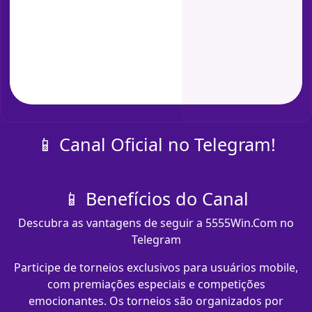
📱 Canal Oficial no Telegram!
📱 Benefícios do Canal
Descubra as vantagens de seguir a 5555Win.Com no
Telegram
Participe de torneios exclusivos para usuários mobile,
com premiações especiais e competições
emocionantes. Os torneios são organizados por