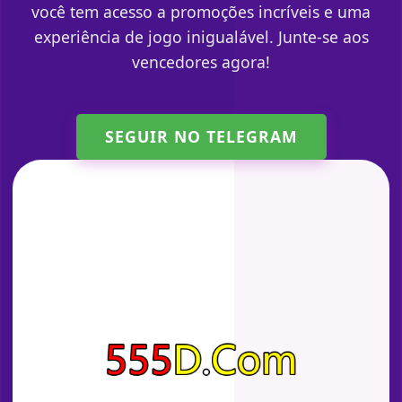
você tem acesso a promoções incríveis e uma
experiência de jogo inigualável. Junte-se aos
vencedores agora!
SEGUIR NO TELEGRAM