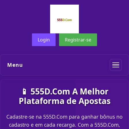
Login
Registrar-se
Menu
📱 555D.Com A Melhor
Plataforma de Apostas
Cadastre-se na 555D.Com para ganhar bônus no
cadastro e em cada recarga. Com a 555D.Com,