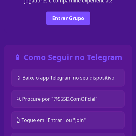
jogadores e compartilhe experiências!
Entrar Grupo
📱 Como Seguir no Telegram
📱 Baixe o app Telegram no seu dispositivo
🔍 Procure por "@555D.ComOficial"
👆 Toque em "Entrar" ou "Join"