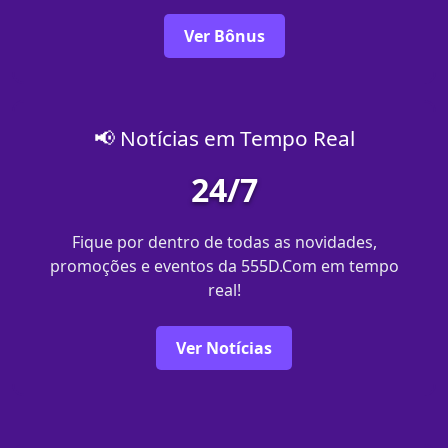
Ver Bônus
📢 Notícias em Tempo Real
24/7
Fique por dentro de todas as novidades,
promoções e eventos da 555D.Com em tempo
real!
Ver Notícias