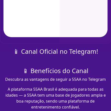
📱 Canal Oficial no Telegram!
📱 Benefícios do Canal
Descubra as vantagens de seguir a 55AA no Telegram
A plataforma 55AA Brasil é adequada para todas as
idades — a 55AA tem uma base de jogadores ampla e
boa reputação, sendo uma plataforma de
entretenimento confiável.