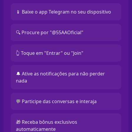
📱 Baixe o app Telegram no seu dispositivo
🔍 Procure por "@55AAOficial"
👆 Toque em "Entrar" ou "Join"
🔔 Ative as notificações para não perder
nada
💬 Participe das conversas e interaja
🎁 Receba bônus exclusivos
automaticamente