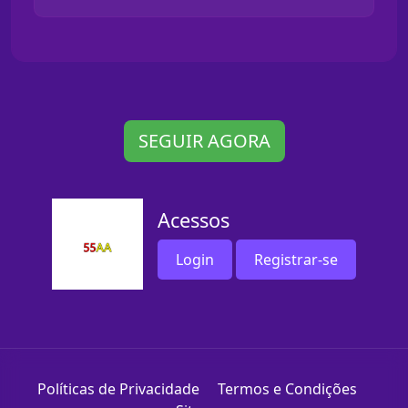
SEGUIR AGORA
Acessos
Login
Registrar-se
Políticas de Privacidade
Termos e Condições