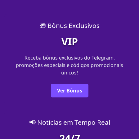
🎁 Bônus Exclusivos
VIP
Receba bônus exclusivos do Telegram,
promoções especiais e códigos promocionais
únicos!
Ver Bônus
📢 Notícias em Tempo Real
24/7