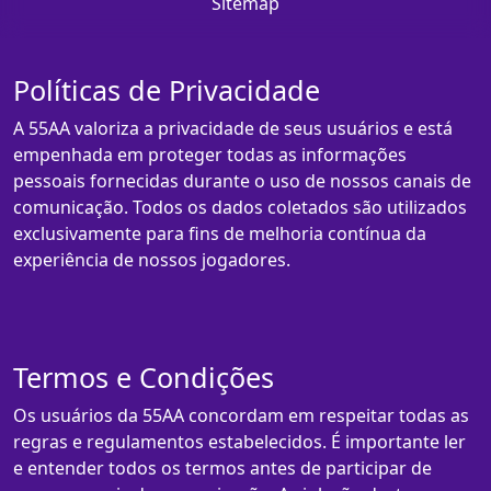
Sitemap
Políticas de Privacidade
A 55AA valoriza a privacidade de seus usuários e está
empenhada em proteger todas as informações
pessoais fornecidas durante o uso de nossos canais de
comunicação. Todos os dados coletados são utilizados
exclusivamente para fins de melhoria contínua da
experiência de nossos jogadores.
Termos e Condições
Os usuários da 55AA concordam em respeitar todas as
regras e regulamentos estabelecidos. É importante ler
e entender todos os termos antes de participar de