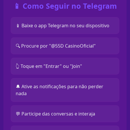
📱 Como Seguir no Telegram
📱 Baixe o app Telegram no seu dispositivo
🔍 Procure por "@55D CasinoOficial"
👆 Toque em "Entrar" ou "Join"
🔔 Ative as notificações para não perder
nada
💬 Participe das conversas e interaja