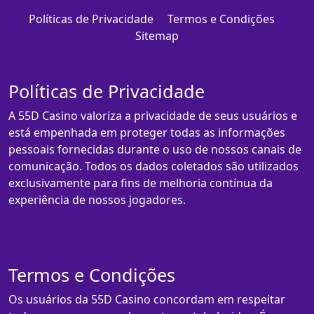
Políticas de Privacidade
Termos e Condições
Sitemap
Políticas de Privacidade
A 55D Casino valoriza a privacidade de seus usuários e
está empenhada em proteger todas as informações
pessoais fornecidas durante o uso de nossos canais de
comunicação. Todos os dados coletados são utilizados
exclusivamente para fins de melhoria contínua da
experiência de nossos jogadores.
Termos e Condições
Os usuários da 55D Casino concordam em respeitar