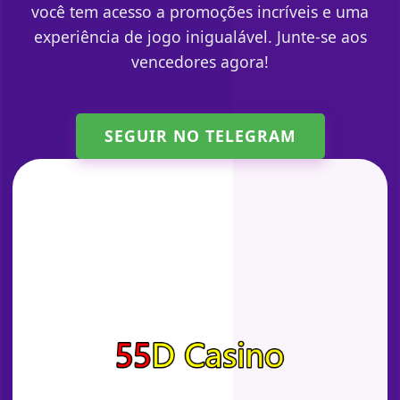
você tem acesso a promoções incríveis e uma
experiência de jogo inigualável. Junte-se aos
vencedores agora!
SEGUIR NO TELEGRAM