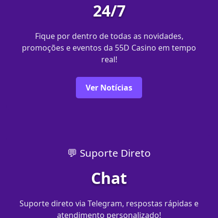
24/7
Fique por dentro de todas as novidades,
promoções e eventos da 55D Casino em tempo
real!
Ver Notícias
💬 Suporte Direto
Chat
Suporte direto via Telegram, respostas rápidas e
atendimento personalizado!