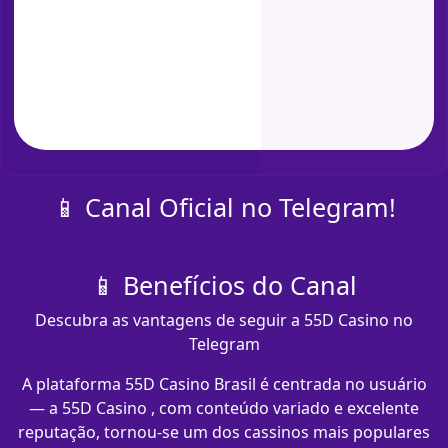
📱 Canal Oficial no Telegram!
📱 Benefícios do Canal
Descubra as vantagens de seguir a 55D Casino no
Telegram
A plataforma 55D Casino Brasil é centrada no usuário
— a 55D Casino , com conteúdo variado e excelente
reputação, tornou-se um dos cassinos mais populares