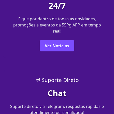
24/7
Fique por dentro de todas as novidades,
promoções e eventos da 55Pg APP em tempo
real!
Ver Notícias
💬 Suporte Direto
Chat
Suporte direto via Telegram, respostas rápidas e
atendimento personalizado!