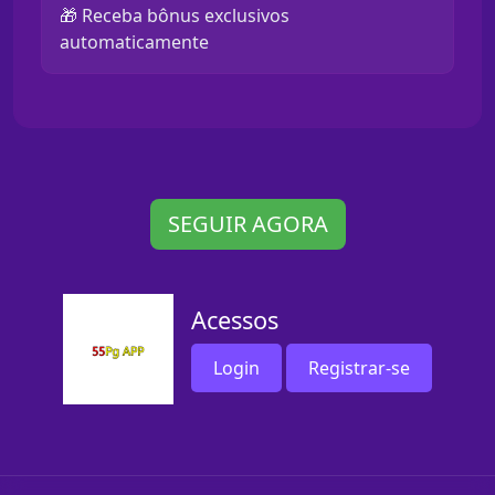
🎁 Receba bônus exclusivos
automaticamente
SEGUIR AGORA
Acessos
Login
Registrar-se