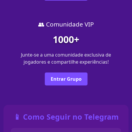
👥 Comunidade VIP
1000+
Junte-se a uma comunidade exclusiva de
jogadores e compartilhe experiências!
Entrar Grupo
📱 Como Seguir no Telegram