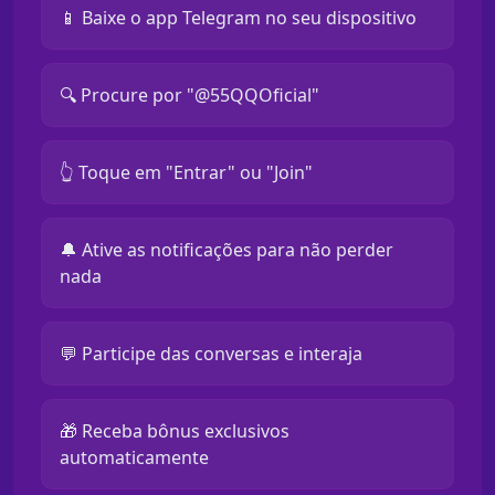
📱 Baixe o app Telegram no seu dispositivo
🔍 Procure por "@55QQOficial"
👆 Toque em "Entrar" ou "Join"
🔔 Ative as notificações para não perder
nada
💬 Participe das conversas e interaja
🎁 Receba bônus exclusivos
automaticamente