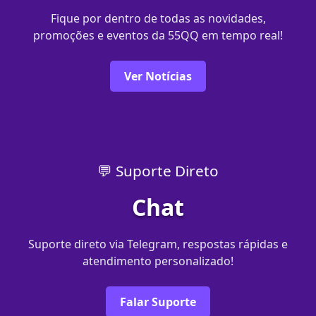
Fique por dentro de todas as novidades,
promoções e eventos da 55QQ em tempo real!
Ver Notícias
💬 Suporte Direto
Chat
Suporte direto via Telegram, respostas rápidas e
atendimento personalizado!
Falar Suporte