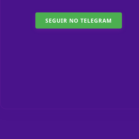
SEGUIR NO TELEGRAM