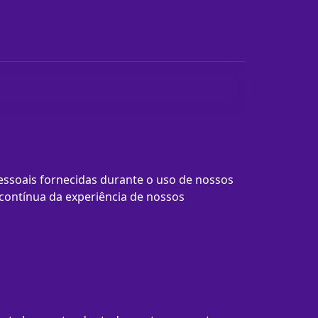
essoais fornecidas durante o uso de nossos
 contínua da experiência de nossos