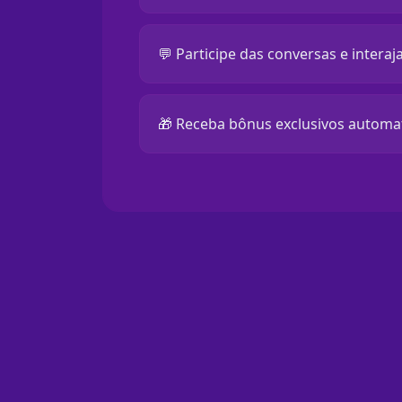
💬 Participe das conversas e interaj
🎁 Receba bônus exclusivos autom