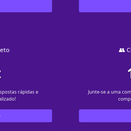
reto
👥 
t
espostas rápidas e
Junte-se a uma com
lizado!
compa
e