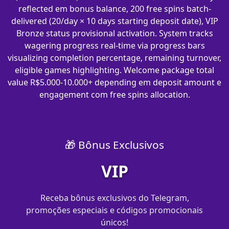
reflected em bonus balance, 200 free spins batch-
delivered (20/day × 10 days starting deposit date), VIP
Bronze status provisional activation. System tracks
wagering progress real-time via progress bars
visualizing completion percentage, remaining turnover,
eligible games highlighting. Welcome package total
value R$5.000-10.000+ depending em deposit amount e
engagement com free spins allocation.
🎁 Bônus Exclusivos
VIP
Receba bônus exclusivos do Telegram,
promoções especiais e códigos promocionais
únicos!