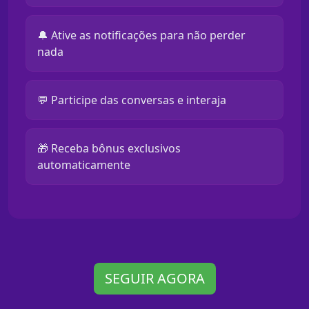
🔔 Ative as notificações para não perder
nada
💬 Participe das conversas e interaja
🎁 Receba bônus exclusivos
automaticamente
SEGUIR AGORA