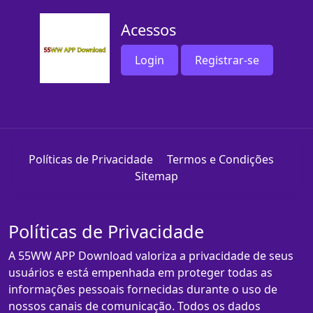
Acessos
Login
Registrar-se
Políticas de Privacidade
Termos e Condições
Sitemap
Políticas de Privacidade
A 55WW APP Download valoriza a privacidade de seus
usuários e está empenhada em proteger todas as
informações pessoais fornecidas durante o uso de
nossos canais de comunicação. Todos os dados