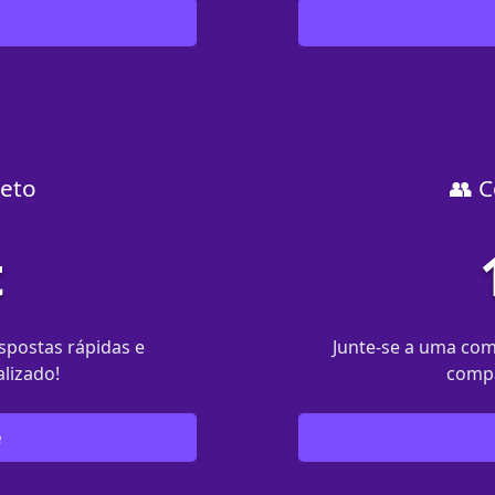
reto
👥 
t
espostas rápidas e
Junte-se a uma com
lizado!
compa
e