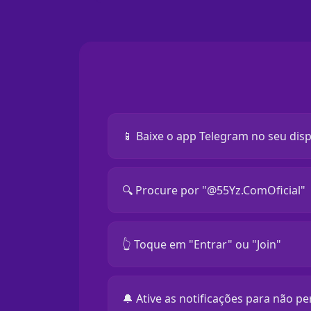
📱 Baixe o app Telegram no seu disp
🔍 Procure por "@55Yz.ComOficial"
👆 Toque em "Entrar" ou "Join"
🔔 Ative as notificações para não p