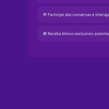
💬 Participe das conversas e interaj
🎁 Receba bônus exclusivos autom