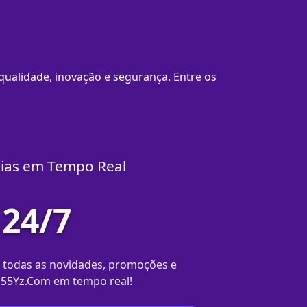
ualidade, inovação e segurança. Entre os
cias em Tempo Real
24/7
e todas as novidades, promoções e
 55Yz.Com em tempo real!