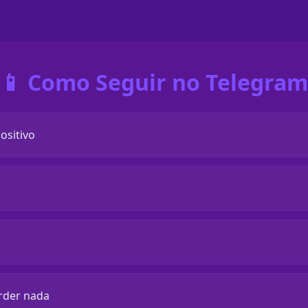
📱 Como Seguir no Telegram
ositivo
erder nada