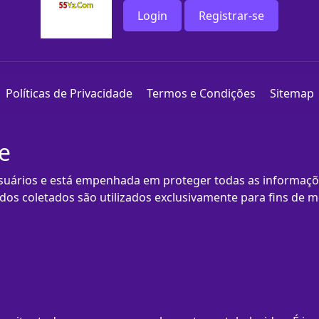
Login
Registrar-se
Políticas de Privacidade
Termos e Condições
Sitemap
de
usuários e está empenhada em proteger todas as informaçõ
os coletados são utilizados exclusivamente para fins de m