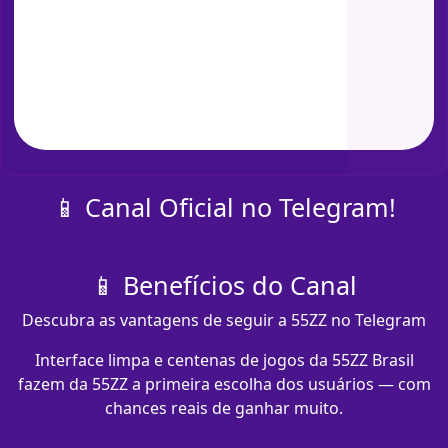
📱 Canal Oficial no Telegram!
📱 Benefícios do Canal
Descubra as vantagens de seguir a 55ZZ no Telegram
Interface limpa e centenas de jogos da 55ZZ Brasil
fazem da 55ZZ a primeira escolha dos usuários — com
chances reais de ganhar muito.