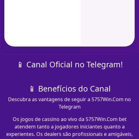
📱 Canal Oficial no Telegram!
📱 Benefícios do Canal
Descubra as vantagens de seguir a 5757Win.Com no
Telegram
Os jogos de cassino ao vivo da 5757Win.Com bet
atendem tanto a jogadores iniciantes quanto a
experientes. Os dealers são profissionais e amigáveis,