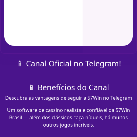
📱 Canal Oficial no Telegram!
📱 Benefícios do Canal
Descubra as vantagens de seguir a 57Win no Telegram
Um software de cassino realista e confiável da 57Win
Brasil — além dos clássicos caça-níqueis, há muitos
outros jogos incríveis.