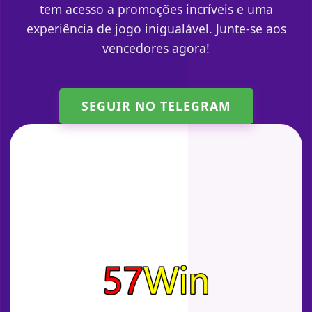
tem acesso a promoções incríveis e uma
experiência de jogo inigualável. Junte-se aos
vencedores agora!
SEGUIR NO TELEGRAM