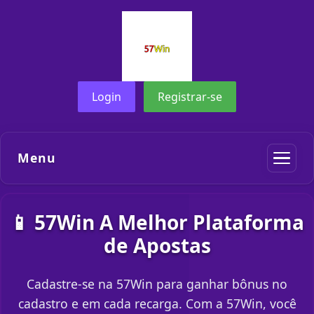
Login
Registrar-se
Menu
📱 57Win A Melhor Plataforma
de Apostas
Cadastre-se na 57Win para ganhar bônus no
cadastro e em cada recarga. Com a 57Win, você