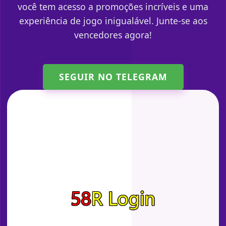
você tem acesso a promoções incríveis e uma
experiência de jogo inigualável. Junte-se aos
vencedores agora!
SEGUIR NO TELEGRAM