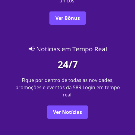
únicos!
Ver Bônus
📢 Notícias em Tempo Real
24/7
Fique por dentro de todas as novidades,
promoções e eventos da 58R Login em tempo
real!
Ver Notícias