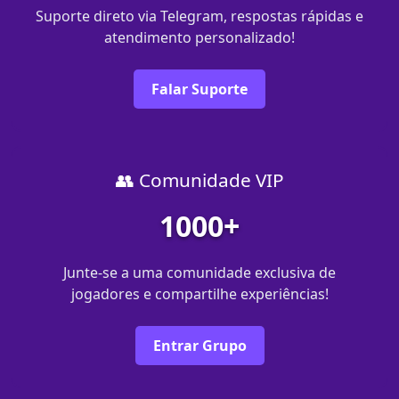
Suporte direto via Telegram, respostas rápidas e
atendimento personalizado!
Falar Suporte
👥 Comunidade VIP
1000+
Junte-se a uma comunidade exclusiva de
jogadores e compartilhe experiências!
Entrar Grupo