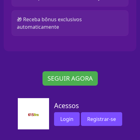
🎁 Receba bônus exclusivos
automaticamente
SEGUIR AGORA
Acessos
Login
Registrar-se