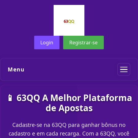
Login
Registrar-se
Menu
📱 63QQ A Melhor Plataforma
de Apostas
Cadastre-se na 63QQ para ganhar bônus no
cadastro e em cada recarga. Com a 63QQ, você