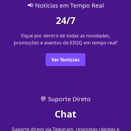
📢 Notícias em Tempo Real
24/7
Fique por dentro de todas as novidades,
promoções e eventos da 63QQ em tempo real!
Ver Notícias
💬 Suporte Direto
Chat
Suporte direto via Telegram, respostas rápidas e