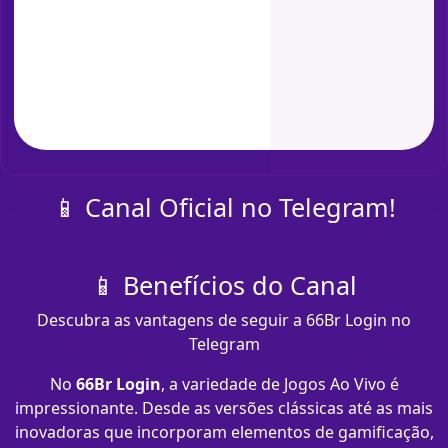
📱 Canal Oficial no Telegram!
📱 Benefícios do Canal
Descubra as vantagens de seguir a 66Br Login no
Telegram
No
66Br Login
, a variedade de Jogos Ao Vivo é
impressionante. Desde as versões clássicas até as mais
inovadoras que incorporam elementos de gamificação,