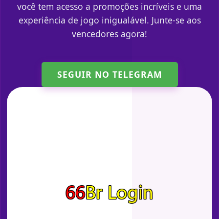
você tem acesso a promoções incríveis e uma
experiência de jogo inigualável. Junte-se aos
vencedores agora!
SEGUIR NO TELEGRAM