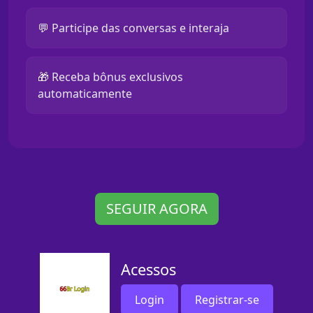
💬 Participe das conversas e interaja
🎁 Receba bônus exclusivos
automaticamente
SEGUIR AGORA
Acessos
Login
Registrar-se