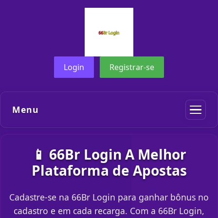
Login
Registrar-se
Menu
📱 66Br Login A Melhor
Plataforma de Apostas
Cadastre-se na 66Br Login para ganhar bônus no
cadastro e em cada recarga. Com a 66Br Login,