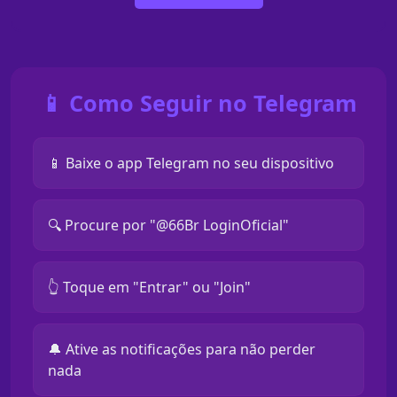
📱 Como Seguir no Telegram
📱 Baixe o app Telegram no seu dispositivo
🔍 Procure por "@66Br LoginOficial"
👆 Toque em "Entrar" ou "Join"
🔔 Ative as notificações para não perder
nada