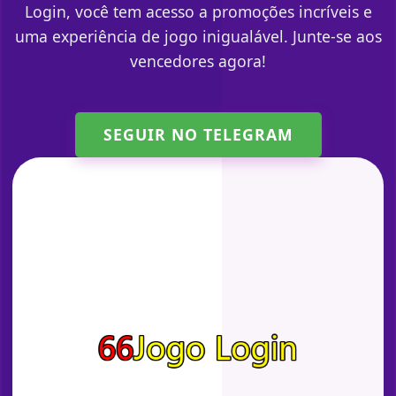
Login, você tem acesso a promoções incríveis e
uma experiência de jogo inigualável. Junte-se aos
vencedores agora!
SEGUIR NO TELEGRAM