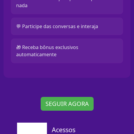
nada
💬 Participe das conversas e interaja
🎁 Receba bônus exclusivos
automaticamente
SEGUIR AGORA
Acessos