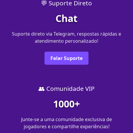
💬 Suporte Direto
Chat
Suporte direto via Telegram, respostas rápidas e
atendimento personalizado!
Falar Suporte
👥 Comunidade VIP
1000+
Junte-se a uma comunidade exclusiva de
jogadores e compartilhe experiências!