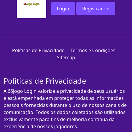
Login
Registrar-se
Políticas de Privacidade
Termos e Condições
Sitemap
Políticas de Privacidade
A 66Jogo Login valoriza a privacidade de seus usuários
e está empenhada em proteger todas as informações
pessoais fornecidas durante o uso de nossos canais de
comunicação. Todos os dados coletados são utilizados
exclusivamente para fins de melhoria contínua da
experiência de nossos jogadores.