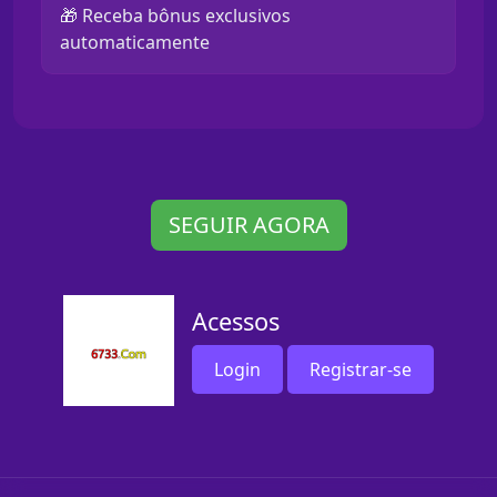
🎁 Receba bônus exclusivos
automaticamente
SEGUIR AGORA
Acessos
Login
Registrar-se