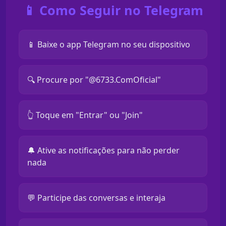
📱 Como Seguir no Telegram
📱 Baixe o app Telegram no seu dispositivo
🔍 Procure por "@6733.ComOficial"
👆 Toque em "Entrar" ou "Join"
🔔 Ative as notificações para não perder
nada
💬 Participe das conversas e interaja