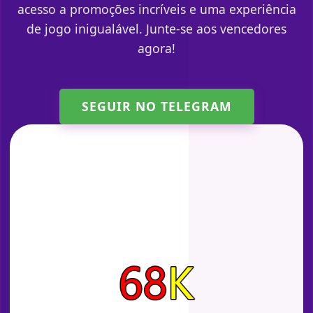
acesso a promoções incríveis e uma experiência
de jogo inigualável. Junte-se aos vencedores
agora!
SEGUIR NO TELEGRAM