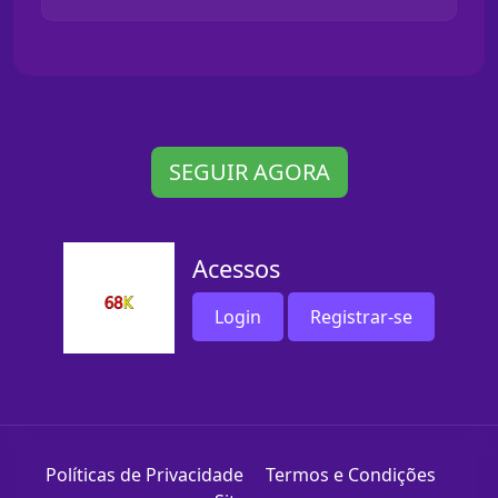
SEGUIR AGORA
Acessos
Login
Registrar-se
Políticas de Privacidade
Termos e Condições