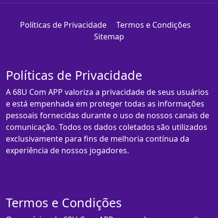
Políticas de Privacidade
Termos e Condições
Sitemap
Políticas de Privacidade
A 68U Com APP valoriza a privacidade de seus usuários
e está empenhada em proteger todas as informações
pessoais fornecidas durante o uso de nossos canais de
comunicação. Todos os dados coletados são utilizados
exclusivamente para fins de melhoria contínua da
experiência de nossos jogadores.
Termos e Condições