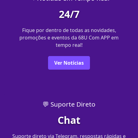
24/7
Fique por dentro de todas as novidades,
promoções e eventos da 68U Com APP em
tempo real!
Ver Notícias
💬 Suporte Direto
Chat
Suporte direto via Telegram, respostas rápidas e