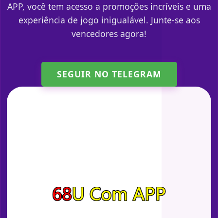
APP, você tem acesso a promoções incríveis e uma
experiência de jogo inigualável. Junte-se aos
vencedores agora!
SEGUIR NO TELEGRAM