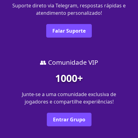
Suporte direto via Telegram, respostas rápidas e
atendimento personalizado!
Falar Suporte
👥 Comunidade VIP
1000+
Junte-se a uma comunidade exclusiva de
jogadores e compartilhe experiências!
Entrar Grupo