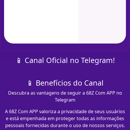
📱 Canal Oficial no Telegram!
📱 Benefícios do Canal
Descubra as vantagens de seguir a 68Z Com APP no
Telegram
A 68Z Com APP valoriza a privacidade de seus usuários
e está empenhada em proteger todas as informações
pessoais fornecidas durante o uso de nossos serviços.