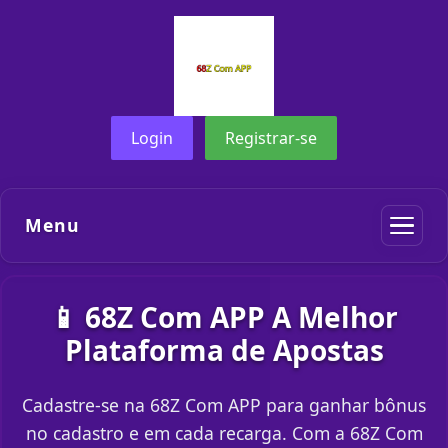
Login
Registrar-se
Menu
📱 68Z Com APP A Melhor
Plataforma de Apostas
Cadastre-se na 68Z Com APP para ganhar bônus
no cadastro e em cada recarga. Com a 68Z Com