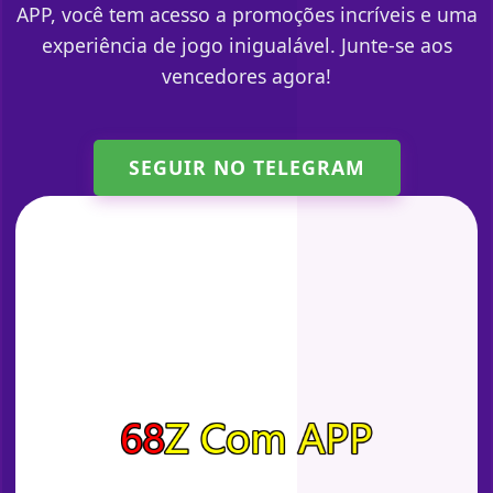
APP, você tem acesso a promoções incríveis e uma
experiência de jogo inigualável. Junte-se aos
vencedores agora!
SEGUIR NO TELEGRAM