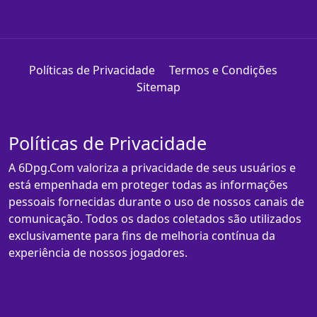
Políticas de Privacidade
Termos e Condições
Sitemap
Políticas de Privacidade
A 6Dpg.Com valoriza a privacidade de seus usuários e
está empenhada em proteger todas as informações
pessoais fornecidas durante o uso de nossos canais de
comunicação. Todos os dados coletados são utilizados
exclusivamente para fins de melhoria contínua da
experiência de nossos jogadores.