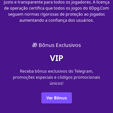
justo e transparente para todos os jogadores. A licença
de operação certifica que todos os jogos do 6Dpg.Com
seguem normas rigorosas de proteção ao jogador,
aumentando a confiança dos usuários.
🎁 Bônus Exclusivos
VIP
Receba bônus exclusivos do Telegram,
promoções especiais e códigos promocionais
únicos!
Ver Bônus