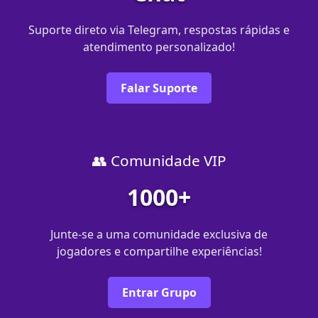
Suporte direto via Telegram, respostas rápidas e
atendimento personalizado!
Falar Suporte
👥 Comunidade VIP
1000+
Junte-se a uma comunidade exclusiva de
jogadores e compartilhe experiências!
Entrar Grupo