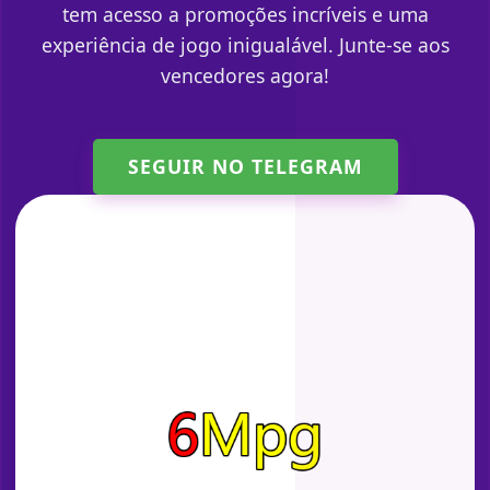
tem acesso a promoções incríveis e uma
experiência de jogo inigualável. Junte-se aos
vencedores agora!
SEGUIR NO TELEGRAM