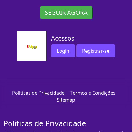
SEGUIR AGORA
Acessos
Login
Registrar-se
Políticas de Privacidade
Termos e Condições
Sitemap
Políticas de Privacidade