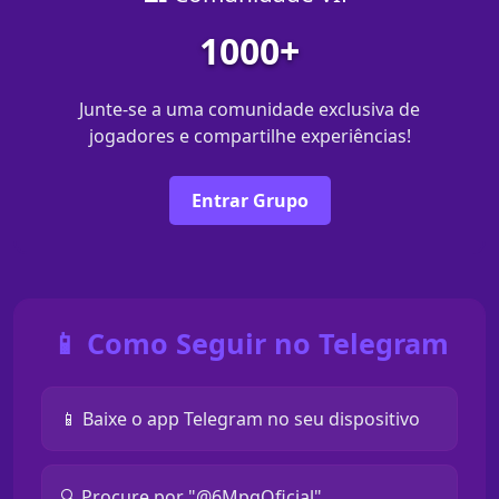
1000+
Junte-se a uma comunidade exclusiva de
jogadores e compartilhe experiências!
Entrar Grupo
📱 Como Seguir no Telegram
📱 Baixe o app Telegram no seu dispositivo
🔍 Procure por "@6MpgOficial"