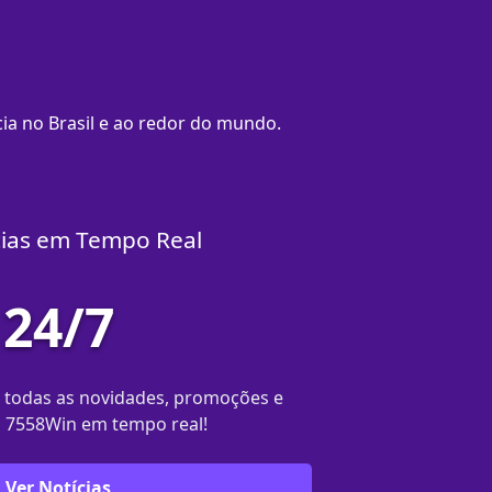
ia no Brasil e ao redor do mundo.
cias em Tempo Real
24/7
e todas as novidades, promoções e
 7558Win em tempo real!
Ver Notícias