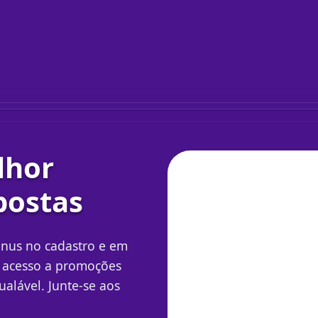
lhor
postas
nus no cadastro e em
 acesso a promoções
ualável. Junte-se aos