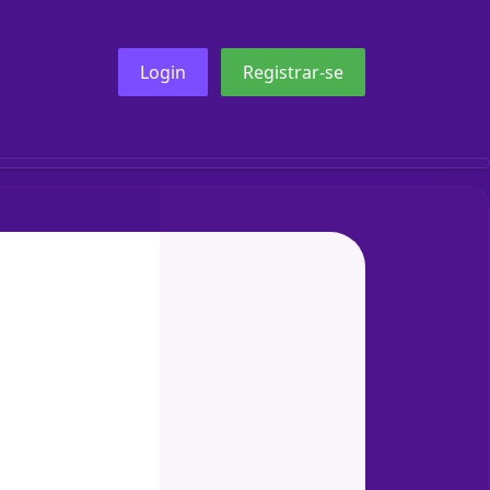
Login
Registrar-se