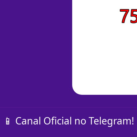
📱 Canal Oficial no Telegram!