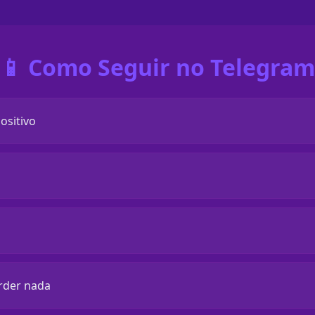
📱 Como Seguir no Telegram
ositivo
erder nada