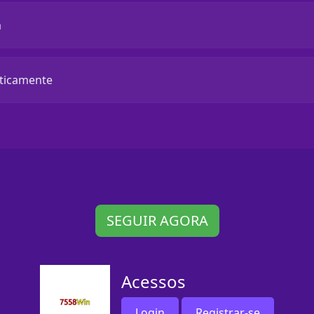
a
aticamente
SEGUIR AGORA
Acessos
Login
Registrar-se