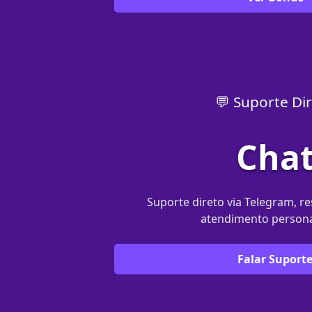
💬 Suporte Di
Cha
Suporte direto via Telegram, r
atendimento persona
Falar Suport