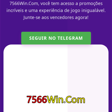
7566Win.Com, você tem acesso a promoções
incríveis e uma experiência de jogo inigualável.
Junte-se aos vencedores agora!
SEGUIR NO TELEGRAM