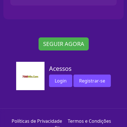
SEGUIR AGORA
Acessos
Login
Registrar-se
Políticas de Privacidade
Termos e Condições