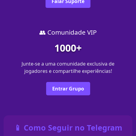
Falar Suporte
👥 Comunidade VIP
1000+
Junte-se a uma comunidade exclusiva de
jogadores e compartilhe experiências!
Entrar Grupo
📱 Como Seguir no Telegram