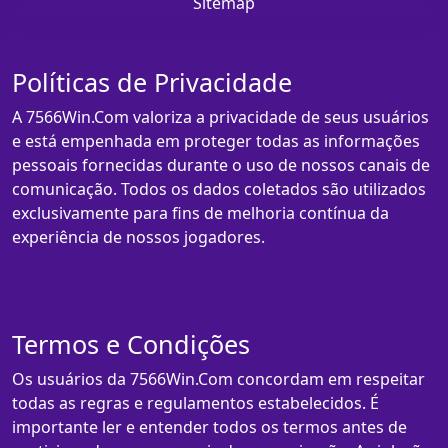
Sitemap
Políticas de Privacidade
A 7566Win.Com valoriza a privacidade de seus usuários
e está empenhada em proteger todas as informações
pessoais fornecidas durante o uso de nossos canais de
comunicação. Todos os dados coletados são utilizados
exclusivamente para fins de melhoria contínua da
experiência de nossos jogadores.
Termos e Condições
Os usuários da 7566Win.Com concordam em respeitar
todas as regras e regulamentos estabelecidos. É
importante ler e entender todos os termos antes de