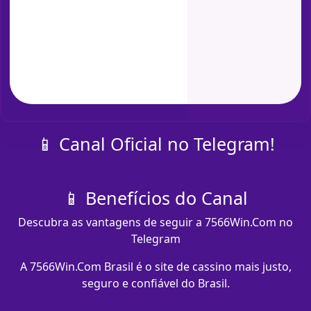
📱 Canal Oficial no Telegram!
📱 Benefícios do Canal
Descubra as vantagens de seguir a 7566Win.Com no
Telegram
A 7566Win.Com Brasil é o site de cassino mais justo,
seguro e confiável do Brasil.