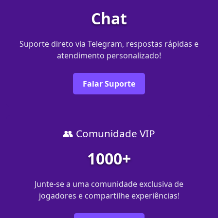
Chat
Suporte direto via Telegram, respostas rápidas e
atendimento personalizado!
Falar Suporte
👥 Comunidade VIP
1000+
Junte-se a uma comunidade exclusiva de
jogadores e compartilhe experiências!