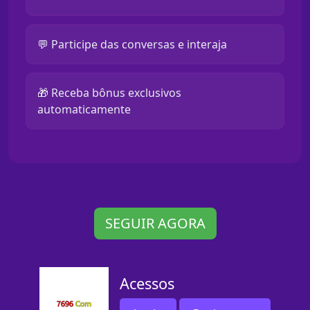
💬 Participe das conversas e interaja
🎁 Receba bônus exclusivos
automaticamente
SEGUIR AGORA
Acessos