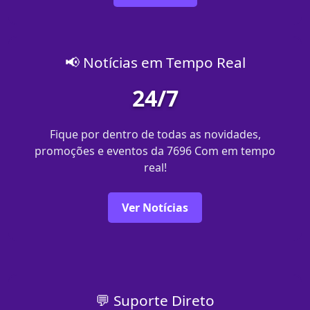
📢 Notícias em Tempo Real
24/7
Fique por dentro de todas as novidades,
promoções e eventos da 7696 Com em tempo
real!
Ver Notícias
💬 Suporte Direto