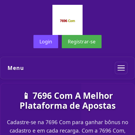
Login
Registrar-se
Menu
📱 7696 Com A Melhor
Plataforma de Apostas
Cadastre-se na 7696 Com para ganhar bônus no
cadastro e em cada recarga. Com a 7696 Com,