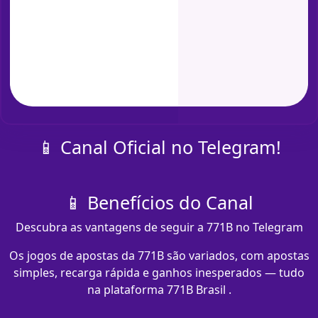
📱 Canal Oficial no Telegram!
📱 Benefícios do Canal
Descubra as vantagens de seguir a 771B no Telegram
Os jogos de apostas da 771B são variados, com apostas
simples, recarga rápida e ganhos inesperados — tudo
na plataforma 771B Brasil .