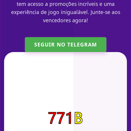
tem acesso a promoções incríveis e uma
experiência de jogo inigualável. Junte-se aos
vencedores agora!
SEGUIR NO TELEGRAM