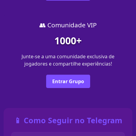
👥 Comunidade VIP
1000+
Junte-se a uma comunidade exclusiva de
jogadores e compartilhe experiências!
Entrar Grupo
📱 Como Seguir no Telegram