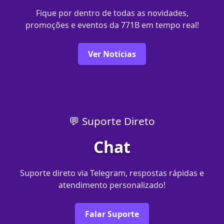
Fique por dentro de todas as novidades,
promoções e eventos da 771B em tempo real!
Ver Notícias
💬 Suporte Direto
Chat
Suporte direto via Telegram, respostas rápidas e
atendimento personalizado!
Falar Suporte